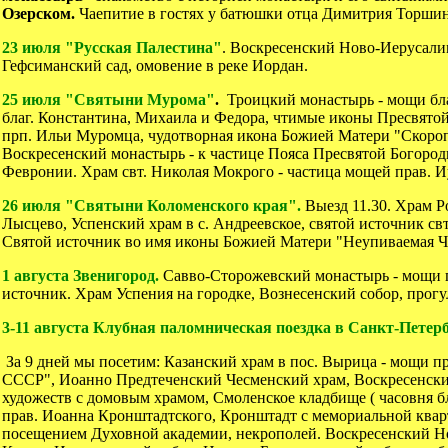
Озерском.
Чаепитие в гостях у батюшки отца Димитрия Торшин
23 июля "Русская Палестина"
. Воскресенский Ново-Иерусали
Гефсиманский сад, омовение в реке Иордан.
25 июля "Святыни Мурома"
.
Троицкий монастырь - мощи бла
благ. Константина, Михаила и Федора, чтимые иконы Пресвят
прп. Ильи Муромца, чудотворная икона Божией Матери "Скоро
Воскресенский монастырь - к частице Пояса Пресвятой Богород
Февронии. Храм свт. Николая Мокрого - частица мощей прав. И
26 июля "Святыни Коломенского края".
Выезд 11.30. Храм Р
Лысцево, Успенский храм в с. Андреевское, святой источник свт
Святой источник во имя иконы Божией Матери "Неупиваемая Ч
1 августа Звенигород.
Савво-Сторожевский монастырь - мощи п
источник. Храм Успения на городке, Вознесенский собор, прогул
3-11 августа Клубная паломническая поездка в Санкт-Петерб
За 9 дней мы посетим: Казанский храм в пос. Вырица - мощи 
СССР", Иоанно Предтеченский Чесменский храм, Воскресенски
художеств с домовым храмом, Смоленское кладбище ( часовня б
прав. Иоанна Кронштадтского, Кронштадт с мемориальной квар
посещением Духовной академии, некрополей. Воскресенский Н