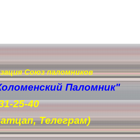
изация Союз паломников
Коломенский Паломник"
31-25-40
(Ватцап, Телеграм)