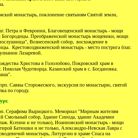
а.
мский монастырь, поклонение святыням Святой земли,
г. Петра и Февронии, Благовещенский монастырь - мощи
ой Богородицы. Преображенский монастырь мощевики, мощи
послушница", Вознесенский собор, восхождение в
ицы. Крестовоздвиженский монастырь - место пострига благ.
улиании Лазаревой.
ождества Христова в Гололобово, Покровский храм в
. Николая Чудотворца. Казанский храм в с. Богдановка.
аша".
рп. Саввы Сторожеского, экскурсия по монастырю, святой
ка по городу.
ург.
прп. Серафима Вырицкого.
Мемориал "Мирным жителям
й Смольный собор, Здание Синода, здание Академии
лаж. Ксении и не только), Иоанновский монастырь - мощи
тирой Батюшки и не только, Александро-Невская Лавра с
оводевичий монастырь, Литургию в храме Спаса на