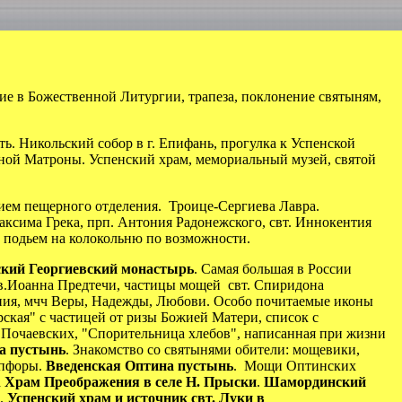
тие в Божественной Литургии, трапеза, поклонение святыням,
ть. Никольский собор в г. Епифань, прогулка к Успенской
ной Матроны. Успенский храм, мемориальный музей, святой
ием пещерного отделения. Троице-Сергиева Лавра.
ксима Грека, прп. Антония Радонежского, свт. Иннокентия
 подьем на колокольню по возможности.
кий Георгиевский монастырь
. Самая большая в России
в.Иоанна Предтечи, частицы мощей свт. Спиридона
пия, мчч Веры, Надежды, Любови. Особо почитаемые иконы
ская" с частицей от ризы Божией Матери, список с
Почаевских, "Спорительница хлебов", написанная при жизни
а пустынь
. Знакомство со святынями обители: мощевики,
епфоры.
Введенская Оптина пустынь
. Мощи Оптинских
а
Храм Преображения в селе Н. Прыски
.
Шамординский
и.
Успенский храм и источник свт. Луки в