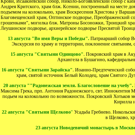
Крови,
Исаакиевский собор, Николо-Богоявленский собор с каб
Андрея Критского, храм блж. Ксении, построенный на месте до
подъемом на колокольню, храм Воскресения Христова у Варшавс
Благовещенский храм, Оптинское подворье, Преображенский со
грошенками", могилка блж. Матроны Босоножки, Троицкий храм
Леушинское подворье, архиерейское подворье Пресвятой Троиц
13 августа "Во имя Веры и Победы".
Патриарший собор Во
Экскурсия по храму и территории, поклонение святыням, 
15 августа "Святыни Одинцово"
. Покровский храм в Аку
Архангела в Бушагино, кафедиральн
16 августа "Святыни Зарайска"
. Иоанно-Предтеченский собо
храм, святой источник Белый Колодец, храм Святого Дух
20 августа ""Радонежская земля. Благословение на учебу".
Максима Грека, прп. Антония Радонежского, свт. Иннокентия 
подьем на колокольню по возможности. Покровский Хотьков мо
Кирилла 
22 августа "Святыни Щелково
"
Усадьба Гребнево. Никольск
в Щелково, х
23 августа Новодевичий монастырь в Москв