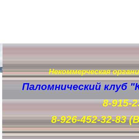
Некоммерческая орган
Паломнический клуб "
8-915-2
8-926-452-32-83 