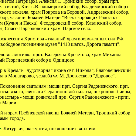
инетом Патриарха Алексия 1, Троицкий собор, храм прп.
ма святой, Князь-Владимирский собор, Владимирский собор с
кого вокзала, храм Покрова на Боровой, Андреевский собор,
бор, часовня Божией Матери "Всех скорбящих Радость с
 (Кулич и Пасха), Феодоровский собор, Казанский собор,
ы,
Спасо-Парголовский храм. Царское село.
скресения Христова - главный храм вооруженных сил РФ.
свободное посещение музея "1418 шагов. Дорога памяти".
лово - могилка прот. Валерьяна Кречетова, храм Михаила
ый Георгиевский собор в Одинцово
р в Кремле - чудотворная икона свт. Николая, Благовещенский
а в Монагарово, усадьба Ф. М. Достоеского "Даровое".
Поклонение святыням: мощи прп. Сергия Радонежского, прп.
Московского, святыни Серапионовой палаты, некрополь Лавры,
настырь - мощи родителей прп. Сергия Радонежского - прпп.
и Марии.
ий и зрам Гребневской иконы Божией Матери, Троицкий собор
рамы города.
е
.
Литургия, экскурсия, поклонение святыням.