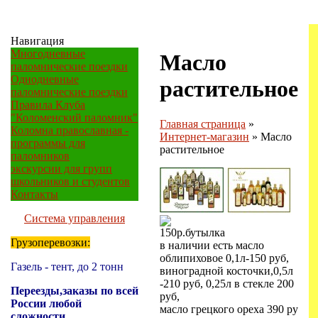
Навигация
Многодневные
Масло
паломнические поездки
Однодневные
растительное
паломнические поездки
Правила Клуба
"Коломенский паломник"
Главная страница
»
Коломна православная -
Интернет-магазин
»
Масло
программы для
растительное
паломников
экскурсии для групп
школьников и студентов
Контакты
Система управления
150
р.
бутылка
Грузоперевозки:
в наличии есть масло
облипиховое 0,1л-150 руб,
Газель - тент, до 2 тонн
виноградной косточки,0,5л
-210 руб, 0,25л в стекле 200
Переезды,заказы по всей
руб,
России любой
масло грецкого ореха 390 ру
сложности