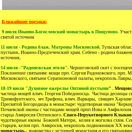
Ближайшие поездки:
9 июля Иоанно-Богословский монастырь в Пощупово
. Учас
святой источник
11 июля - Родина блаж. Матроны Московской.
Тульская облас
пустыни, Иоанно-Предтеченский храм. Себено - родина блажен
источник.
14 июля -"Радонежская земля".
Черниговский скит с посещен
Поклонение святыням: мощи прп. Сергия Радонежского, прп. Ма
Московского, святыни Серапионовой палаты, некрополь Лавры,
18-19 июля "Духовное ожерелье Оптиной пустыни
"
.
Мещовс
частица мощей влмч. Георгия Победоносца. Частица десницы с
Тримифунтского, мч Трифона, влмч. Варвары, свящмч Харлам
Пресвятой Богородицы в монастыре: чудотворная икона "Керкир
Почаевской иконы с частицами мощей прпп Иова и Амфилохия 
старца Амвросия Оптинского.
Спасо-Нерукотворного Клыков
чудотворные иконы Божией Матери, келия и могилка схим. С
старцев, келия прп. Амвросия, некрополь подвижников ХХ век
монастырь
- знакомство с историей монастыря и его святыням