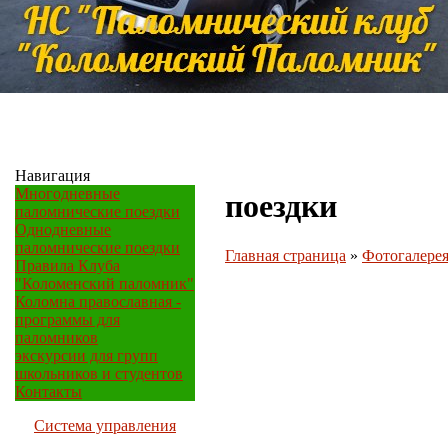
Навигация
Многодневные
поездки
паломнические поездки
Однодневные
паломнические поездки
Главная страница
»
Фотогалере
Правила Клуба
"Коломенский паломник"
Коломна православная -
программы для
паломников
экскурсии для групп
школьников и студентов
Контакты
Система управления